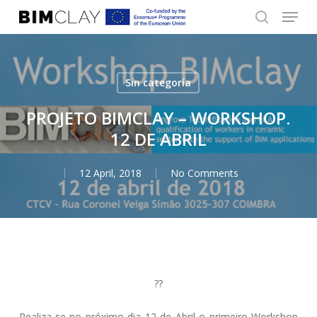
Menu
Skip
to
search
Close
main
Menu
content
Sin categoría
PROJETO BIMCLAY – WORKSHOP.
12 DE ABRIL
12 April, 2018
No Comments
??
Realiza-se no próximo dia 12 de Abril o primeiro Workshop