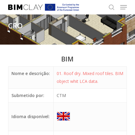
Menu
Skip
to
search
Close
main
CRO
Menu
content
BIM
Nome e descrição:
01. Roof dry. Mixed roof tiles. BIM
object whit LCA data.
Submetido por:
CTM
Idioma disponível: